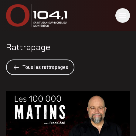
Rattrapage
Tous les rattrapages