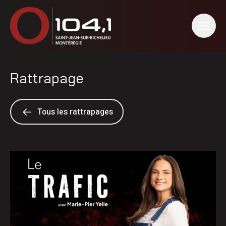
Rattrapage
Tous les rattrapages