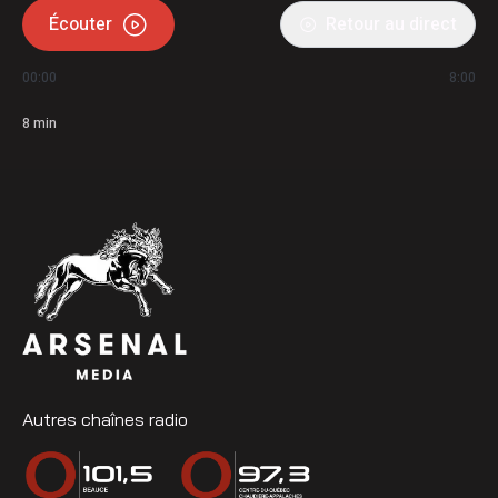
Écouter
Retour au direct
00:00
8:00
8
min
Autres chaînes radio